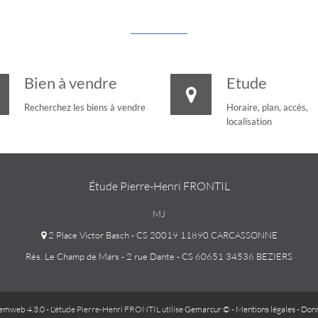
Bien à vendre
Etude
Recherchez les biens à vendre
Horaire, plan, accès,
localisation
Étude Pierre-Henri FRONTIL
MJ
2 Place Victor Basch - CS 20019 11890 CARCASSONNE
Rés. Le Champ de Mars - 2 rue Dante - CS 60651 34536 BEZIERS
emweb 4.3.0
- L'étude Pierre-Henri FRONTIL utilise
Gemarcur ©
-
Mentions légales
-
Donn