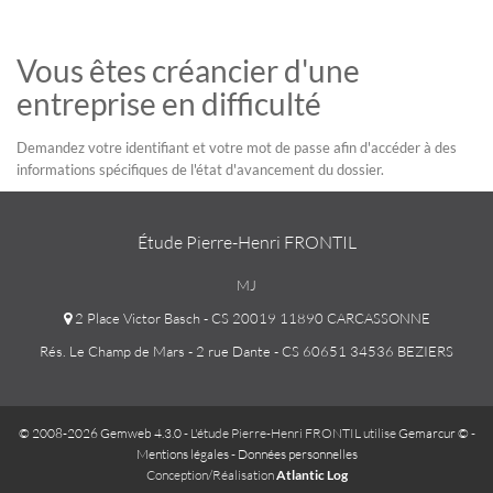
Vous êtes créancier d'une
entreprise en difficulté
Demandez votre identifiant et votre mot de passe afin d'accéder à des
informations spécifiques de l'état d'avancement du dossier.
Étude Pierre-Henri FRONTIL
MJ
2 Place Victor Basch - CS 20019 11890 CARCASSONNE
Rés. Le Champ de Mars - 2 rue Dante - CS 60651 34536 BEZIERS
© 2008-2026 Gemweb 4.3.0
- L'étude Pierre-Henri FRONTIL utilise
Gemarcur ©
-
Mentions légales
-
Données personnelles
Conception/Réalisation
Atlantic Log