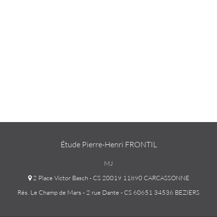
Étude Pierre-Henri FRONTIL
MJ
2 Place Victor Basch - CS 20019 11890 CARCASSONNE
Rés. Le Champ de Mars - 2 rue Dante - CS 60651 34536 BEZIERS