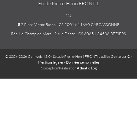
Étude Pierre-Henri FRONTIL
MJ
2 Place Victor Basch - CS 20019 11890 CARCASSONNE
Rés. Le Champ de Mars - 2 rue Dante - CS 60651 34536 BEZIERS
© 2008-2026 Gemweb 4.3.0
- L'étude Pierre-Henri FRONTIL utilise
Gemarcur ©
-
Mentions légales
-
Données personnelles
Conception/Réalisation
Atlantic Log