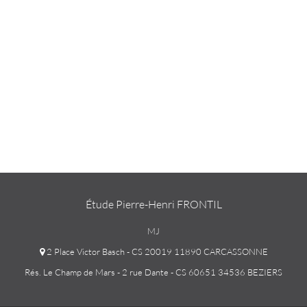
Étude Pierre-Henri FRONTIL
MJ
2 Place Victor Basch - CS 20019 11890 CARCASSONNE
Rés. Le Champ de Mars - 2 rue Dante - CS 60651 34536 BEZIERS