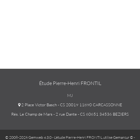
Étude Pierre-Henri FRONTIL
MJ
2 Place Victor Basch - CS 20019 11890 CARCASSONNE
Rés. Le Champ de Mars - 2 rue Dante - CS 60651 34536 BEZIERS
© 2008-2026 Gemweb 4.3.0
- L'étude Pierre-Henri FRONTIL utilise
Gemarcur ©
-