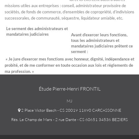
missions utiles aux entreprises : conseil, administrateur provisoire de
sociétés, de fonds de commerce, d’ensembles de copropriété, d’indivisions
successorales, de communauté, séquestre, liquidateur amiable, etc.
Le serment des administrateurs et
mandataires judiciaires
Avant d’exercer leurs fonctions,
tous les administrateurs et
mandataires judiciaires prêtent ce
serment :
« Je jure d’exercer mes fonctions avec honneur, dignité, indépendance et
probité, et de me conformer en toute occasion aux lois et règlements de
ma profession. »
Étude Pierre-Henri FRONTIL
MJ
2 Place Victor Basch - CS 20019 11890 CARCASSONNE
Rés. Le Champ de Mars - 2 rue Dante - CS 60651 34536 BEZIERS