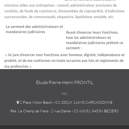
missions utiles aux entreprises : conseil, administrateur provisoire de
sociétés, de fonds de commerce, d’ensembles de copropriété, d’indivisions
successorales, de communauté, séquestre, liquidateur amiable, etc.
Le serment des administrateurs et
mandataires judiciaires
Avant d’exercer leurs fonctions,
tous les administrateurs et
mandataires judiciaires prêtent ce
serment :
« Je jure d’exercer mes fonctions avec honneur, dignité, indépendance et
probité, et de me conformer en toute occasion aux lois et règlements de
ma profession. »
Étude Pierre-Henri FRONTIL
MJ
2 Place Victor Basch - CS 20019 11890 CARCASSONNE
Rés. Le Champ de Mars - 2 rue Dante - CS 60651 34536 BEZIERS