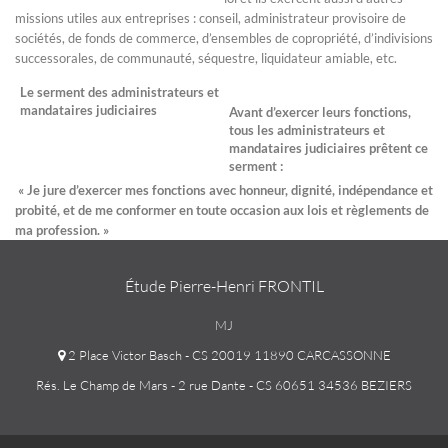
missions utiles aux entreprises : conseil, administrateur provisoire de
sociétés, de fonds de commerce, d’ensembles de copropriété, d’indivisions
successorales, de communauté, séquestre, liquidateur amiable, etc.
Le serment des administrateurs et
mandataires judiciaires
Avant d’exercer leurs fonctions,
tous les administrateurs et
mandataires judiciaires prêtent ce
serment :
« Je jure d’exercer mes fonctions avec honneur, dignité, indépendance et
probité, et de me conformer en toute occasion aux lois et règlements de
ma profession. »
Étude Pierre-Henri FRONTIL
MJ
2 Place Victor Basch - CS 20019 11890 CARCASSONNE
Rés. Le Champ de Mars - 2 rue Dante - CS 60651 34536 BEZIERS