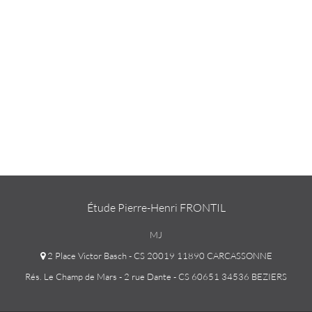
Étude Pierre-Henri FRONTIL
MJ
2 Place Victor Basch - CS 20019 11890 CARCASSONNE
Rés. Le Champ de Mars - 2 rue Dante - CS 60651 34536 BEZIERS