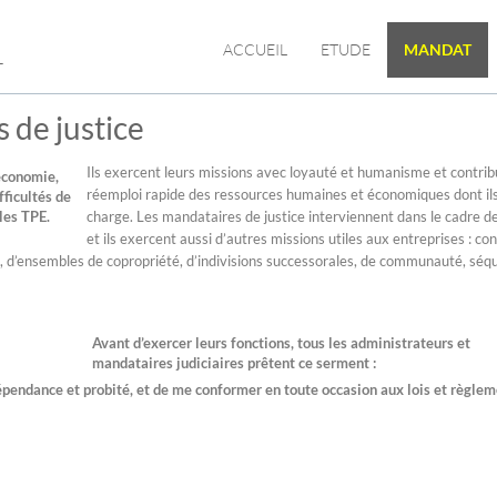
L
ACCUEIL
ETUDE
MANDAT
 de justice
Ils exercent leurs missions avec loyauté et humanisme et contri
’économie,
réemploi rapide des ressources humaines et économiques dont ils
ficultés de
les TPE.
charge. Les mandataires de justice interviennent dans le cadre de
et ils exercent aussi d’autres missions utiles aux entreprises : con
, d’ensembles de copropriété, d’indivisions successorales, de communauté, séq
Avant d’exercer leurs fonctions, tous les administrateurs et
mandataires judiciaires prêtent ce serment :
dépendance et probité, et de me conformer en toute occasion aux lois et règle