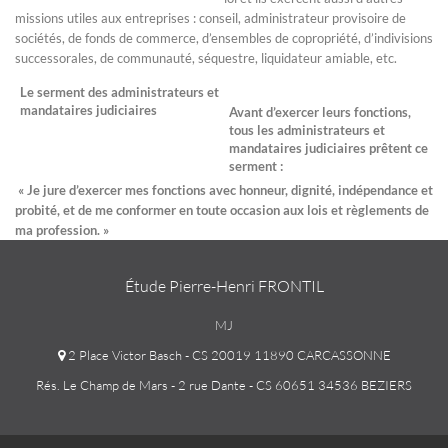
missions utiles aux entreprises : conseil, administrateur provisoire de
sociétés, de fonds de commerce, d’ensembles de copropriété, d’indivisions
successorales, de communauté, séquestre, liquidateur amiable, etc.
Le serment des administrateurs et
mandataires judiciaires
Avant d’exercer leurs fonctions,
tous les administrateurs et
mandataires judiciaires prêtent ce
serment :
« Je jure d’exercer mes fonctions avec honneur, dignité, indépendance et
probité, et de me conformer en toute occasion aux lois et règlements de
ma profession. »
Étude Pierre-Henri FRONTIL
MJ
2 Place Victor Basch - CS 20019 11890 CARCASSONNE
Rés. Le Champ de Mars - 2 rue Dante - CS 60651 34536 BEZIERS