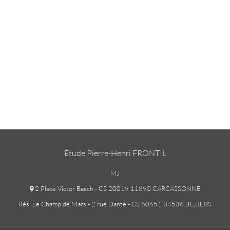
Étude Pierre-Henri FRONTIL
MJ
2 Place Victor Basch - CS 20019 11890 CARCASSONNE
Rés. Le Champ de Mars - 2 rue Dante - CS 60651 34536 BEZIERS