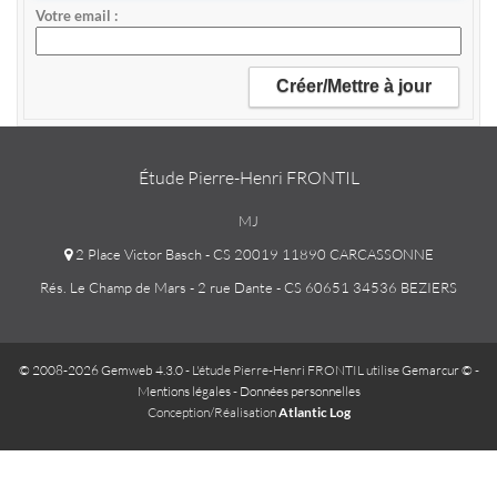
Votre email
Étude Pierre-Henri FRONTIL
MJ
2 Place Victor Basch - CS 20019 11890 CARCASSONNE
Rés. Le Champ de Mars - 2 rue Dante - CS 60651 34536 BEZIERS
© 2008-2026 Gemweb 4.3.0
- L'étude Pierre-Henri FRONTIL utilise
Gemarcur ©
-
Mentions légales
-
Données personnelles
Conception/Réalisation
Atlantic Log