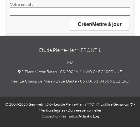
Votre email
Étude Pierre-Henri FRONTIL
MJ
2 Place Victor Basch - CS 20019 11890 CARCASSONNE
Rés. Le Champ de Mars - 2 rue Dante - CS 60651 34536 BEZIERS
© 2008-2026 Gemweb 4.3.0
- L'étude Pierre-Henri FRONTIL utilise
Gemarcur ©
-
Mentions légales
-
Données personnelles
Conception/Réalisation
Atlantic Log