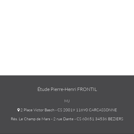
Étude Pierre-Henri FRONTIL
MJ
2 Place Victor Basch - CS 20019 11890 CARCASSONNE
Rés. Le Champ de Mars - 2 rue Dante - CS 60651 34536 BEZIERS