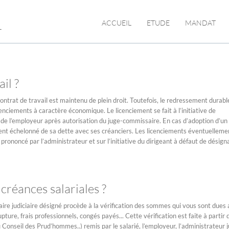
L
ACCUEIL
ETUDE
MANDAT
il ?
 contrat de travail est maintenu de plein droit. Toutefois, le redressement durabl
nciements à caractère économique. Le licenciement se fait à l’initiative de
ut, de l’employeur après autorisation du juge-commissaire. En cas d’adoption d’un
nt échelonné de sa dette avec ses créanciers. Les licenciements éventuelleme
prononcé par l’administrateur et sur l’initiative du dirigeant à défaut de désign
réances salariales ?
e judiciaire désigné procède à la vérification des sommes qui vous sont dues a
pture, frais professionnels, congés payés... Cette vérification est faite à partir 
Conseil des Prud’hommes..) remis par le salarié, l’employeur, l’administrateur ju