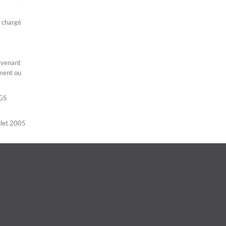
e chargé
ervenant
ement ou
AGS
illet 2005