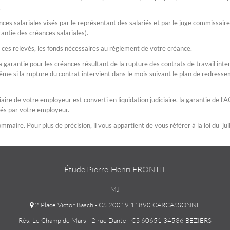
.
ces salariales visés par le représentant des salariés et par le juge commissair
rantie des créances salariales).
 ces relevés, les fonds nécessaires au règlement de votre créance.
 garantie pour les créances résultant de la rupture des contrats de travail int
ême si la rupture du contrat intervient dans le mois suivant le plan de redress
aire de votre employeur est converti en liquidation judiciaire, la garantie de l’
és par votre employeur.
mmaire. Pour plus de précision, il vous appartient de vous référer à la loi du ju
Étude Pierre-Henri FRONTIL
MJ
2 Place Victor Basch - CS 20019 11890 CARCASSONNE
Rés. Le Champ de Mars - 2 rue Dante - CS 60651 34536 BEZIERS